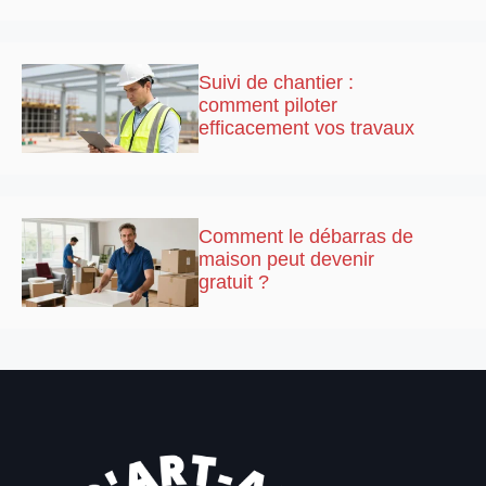
Suivi de chantier :
comment piloter
efficacement vos travaux
Comment le débarras de
maison peut devenir
gratuit ?