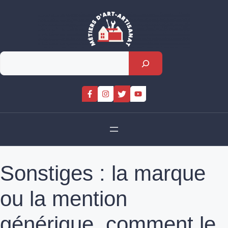
Skip
to
content
Rechercher
Sonstiges : la marque
ou la mention
générique, comment le