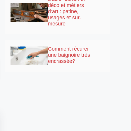
déco et métiers
d’art : patine,
usages et sur-
mesure
Comment récurer
une baignoire très
encrassée?