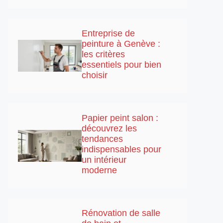
Entreprise de
peinture à Genève :
les critères
essentiels pour bien
choisir
Papier peint salon :
découvrez les
tendances
indispensables pour
un intérieur
moderne
Rénovation de salle