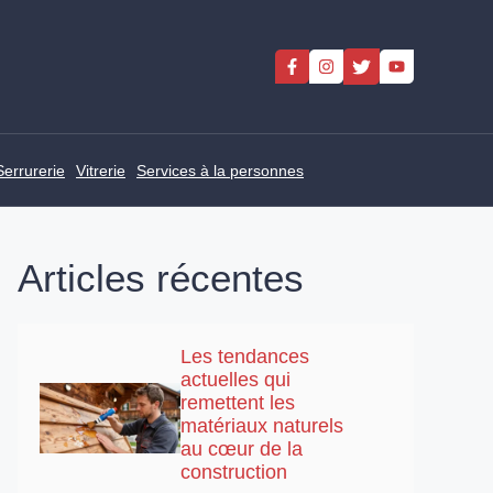
Serrurerie
Vitrerie
Services à la personnes
Articles récentes
Les tendances
actuelles qui
remettent les
matériaux naturels
au cœur de la
construction