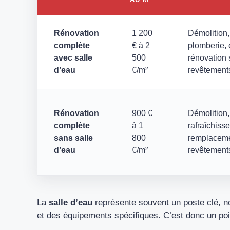
Rénovation
1 200
Démolition, 
complète
€ à 2
plomberie, 
avec salle
500
rénovation 
d’eau
€/m²
revêtements,
Rénovation
900 €
Démolition, 
complète
à 1
rafraîchiss
sans salle
800
remplaceme
d’eau
€/m²
revêtements
La
salle d’eau
représente souvent un poste clé, n
et des équipements spécifiques. C’est donc un poin