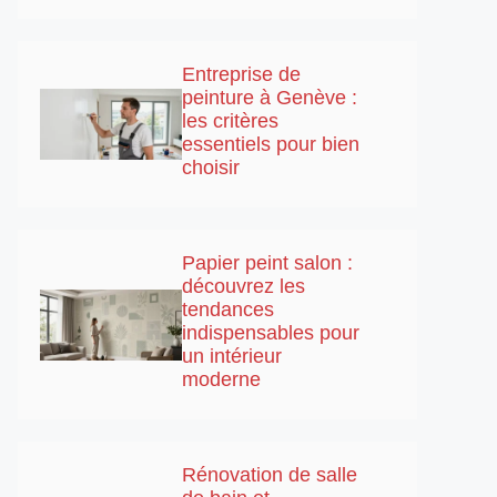
Entreprise de
peinture à Genève :
les critères
essentiels pour bien
choisir
Papier peint salon :
découvrez les
tendances
indispensables pour
un intérieur
moderne
Rénovation de salle