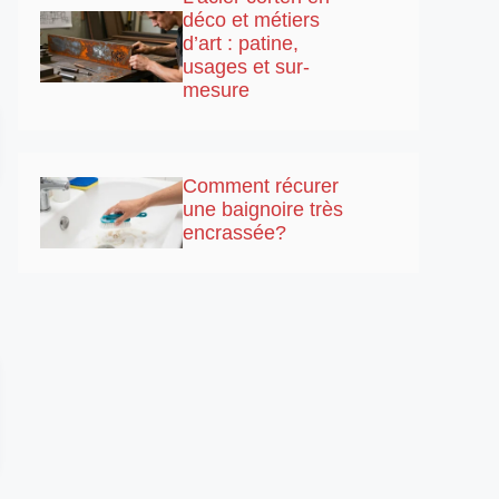
déco et métiers
d’art : patine,
usages et sur-
mesure
Comment récurer
une baignoire très
encrassée?