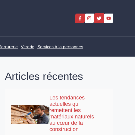
Serrurerie
Vitrerie
Services à la personnes
Articles récentes
Les tendances
actuelles qui
remettent les
matériaux naturels
au cœur de la
construction