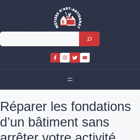
Skip
to
content
Rechercher
Réparer les fondations
d’un bâtiment sans
arrêter votre activité