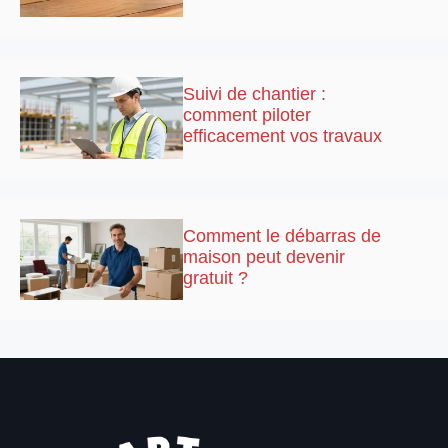
Suivi de chantier :
comment piloter
efficacement vos travaux
Comment le débarras de
maison peut devenir
gratuit ?