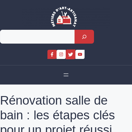
Skip
to
content
Rechercher
Rénovation salle de
bain : les étapes clés
pour un projet réussi