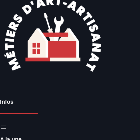
Infos
A la une