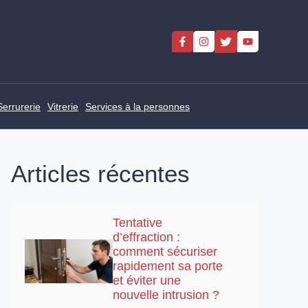
Serrurerie
Vitrerie
Services à la personnes
Articles récentes
Tentative
d’effraction :
comment sécuriser
rapidement sa porte
et éviter une
nouvelle intrusion ?