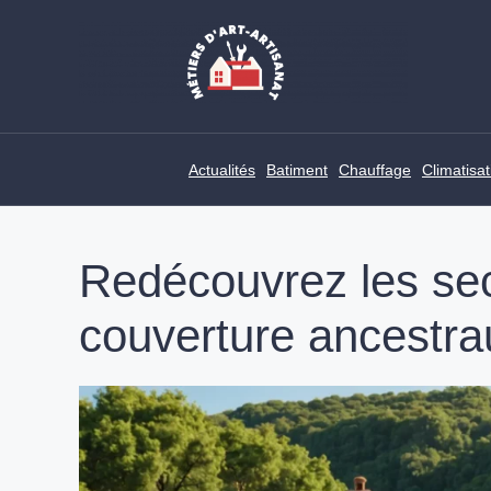
Skip
to
content
Actualités
Batiment
Chauffage
Climatisat
Redécouvrez les sec
couverture ancestra