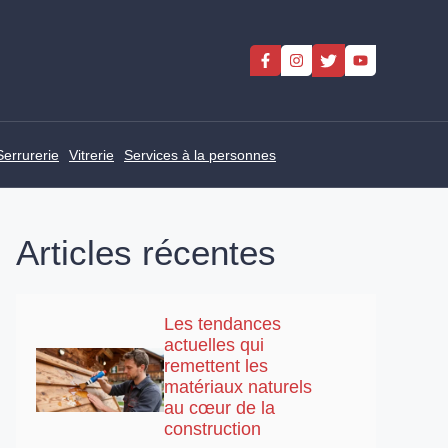
Serrurerie
Vitrerie
Services à la personnes
Articles récentes
Les tendances
actuelles qui
remettent les
matériaux naturels
au cœur de la
construction