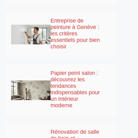
Entreprise de
peinture à Genève :
les critères
essentiels pour bien
choisir
Papier peint salon :
découvrez les
tendances
indispensables pour
un intérieur
moderne
Rénovation de salle