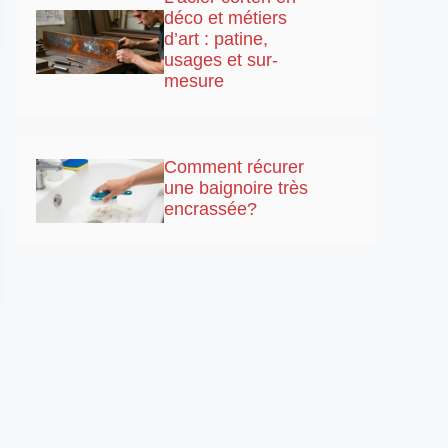
déco et métiers
d’art : patine,
usages et sur-
mesure
Comment récurer
une baignoire très
encrassée?