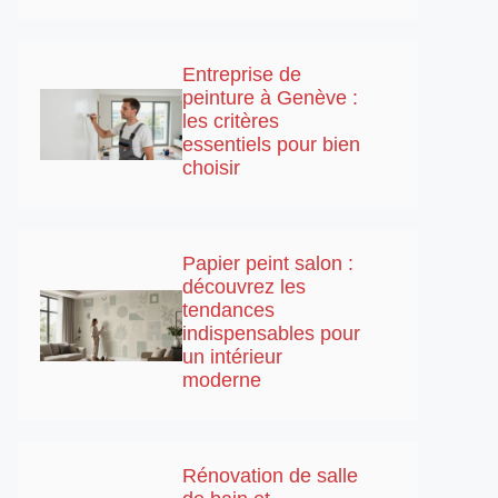
Entreprise de
peinture à Genève :
les critères
essentiels pour bien
choisir
Papier peint salon :
découvrez les
tendances
indispensables pour
un intérieur
moderne
Rénovation de salle