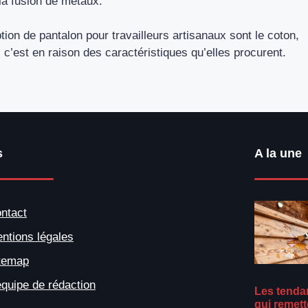
la fusion de métaux.
on de pantalon pour travailleurs artisanaux sont le coton,
s, c’est en raison des caractéristiques qu’elles procurent.
s
A la une
ntact
ntions légales
temap
équipe de rédaction
Les tenda
qui remett