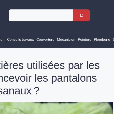
Rechercher
ion
Conseils travaux
Couverture
Mécanicien
Peinture
Plomberie
ères utilisées par les
ncevoir les pantalons
isanaux ?