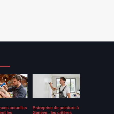
nces actuelles
Entreprise de peinture à
ent les
Genève : les critères