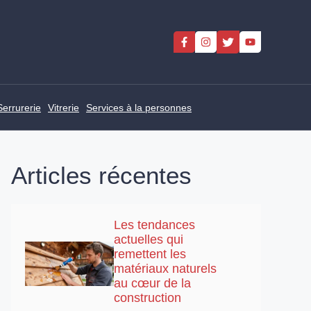
Serrurerie
Vitrerie
Services à la personnes
Articles récentes
Les tendances
actuelles qui
remettent les
matériaux naturels
au cœur de la
construction