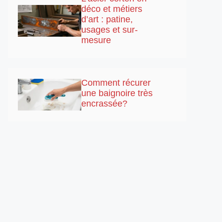
déco et métiers
d’art : patine,
usages et sur-
mesure
Comment récurer
une baignoire très
encrassée?