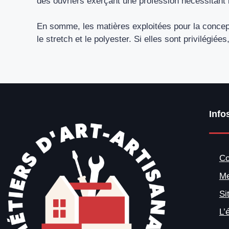
des ouvriers exerçant une profession nécessitant 
En somme, les matières exploitées pour la concepti
le stretch et le polyester. Si elles sont privilégiée
Info
Co
Me
Si
L’