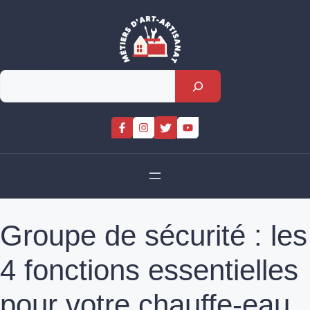
Skip
to
content
Rechercher
Groupe de sécurité : les
4 fonctions essentielles
pour votre chauffe-eau