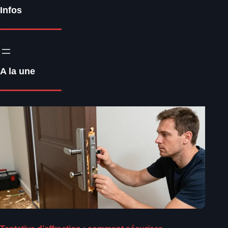
Infos
A la une