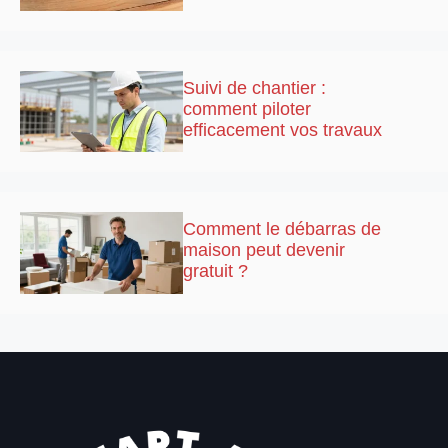
Suivi de chantier :
comment piloter
efficacement vos travaux
Comment le débarras de
maison peut devenir
gratuit ?