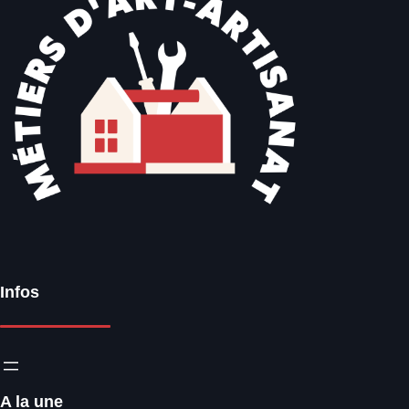
Infos
A la une