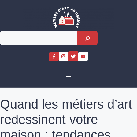
Skip
to
content
Rechercher
Quand les métiers d’art
redessinent votre
maison : tendances