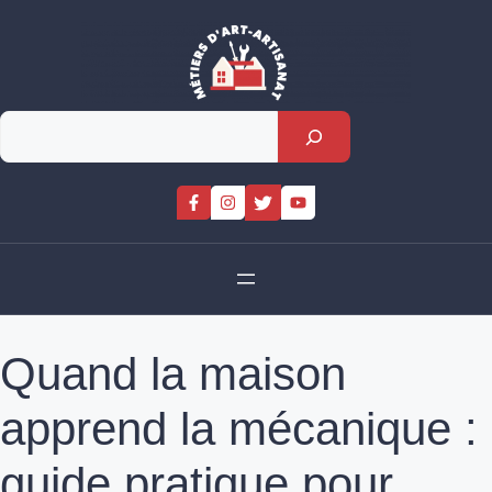
Skip
to
content
Rechercher
Quand la maison
apprend la mécanique :
guide pratique pour