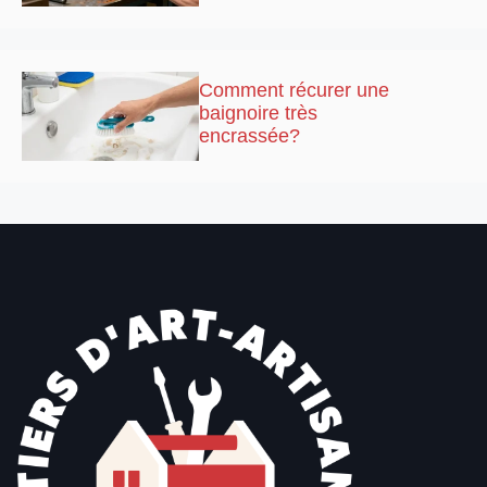
Comment récurer une
baignoire très
encrassée?