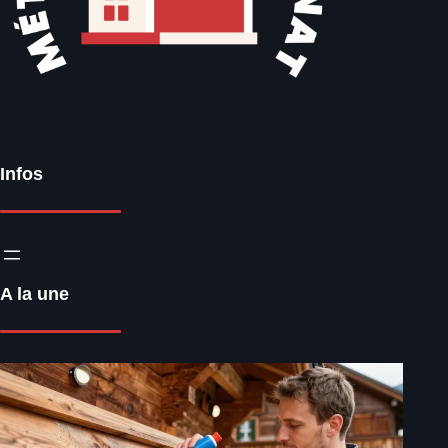
Infos
A la une