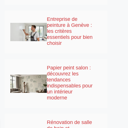
Entreprise de
peinture à Genève :
les critères
essentiels pour bien
choisir
Papier peint salon :
découvrez les
tendances
indispensables pour
un intérieur
moderne
Rénovation de salle