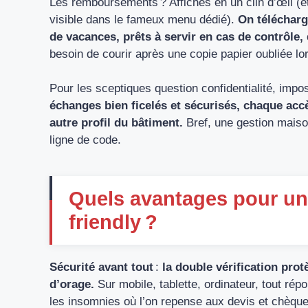
Les remboursements ? Affichés en un clin d’œil (et
visible dans le fameux menu dédié).
On télécharg
de vacances, prêts à servir en cas de contrôle,
besoin de courir après une copie papier oubliée l
Pour les sceptiques question confidentialité, imposs
échanges bien ficelés et sécurisés, chaque accè
autre profil du bâtiment.
Bref, une gestion maison
ligne de code.
Quels avantages pour un
friendly ?
Sécurité avant tout
:
la double vérification pro
d’orage.
Sur mobile, tablette, ordinateur, tout 
les insomnies où l’on repense aux devis et chèqu