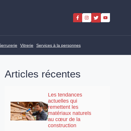
Serrurerie
Vitrerie
Services à la personnes
Articles récentes
Les tendances
actuelles qui
remettent les
matériaux naturels
au cœur de la
construction