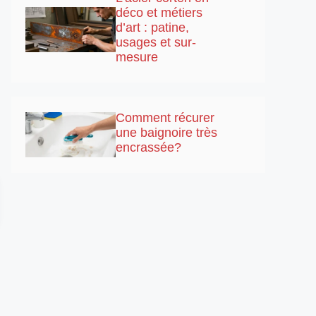
déco et métiers
d’art : patine,
usages et sur-
mesure
Comment récurer
une baignoire très
encrassée?