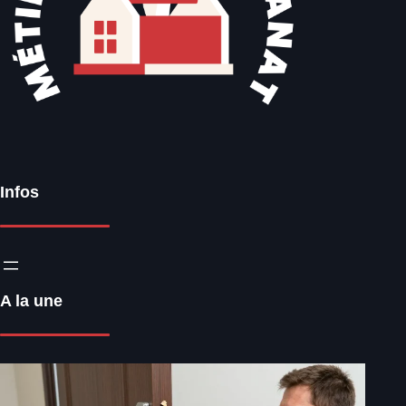
Infos
A la une