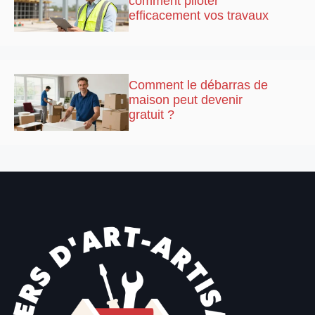
comment piloter
efficacement vos travaux
Comment le débarras de
maison peut devenir
gratuit ?