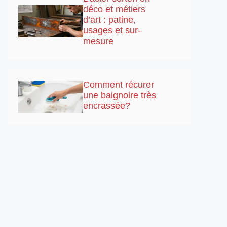
déco et métiers
d’art : patine,
usages et sur-
mesure
Comment récurer
une baignoire très
encrassée?