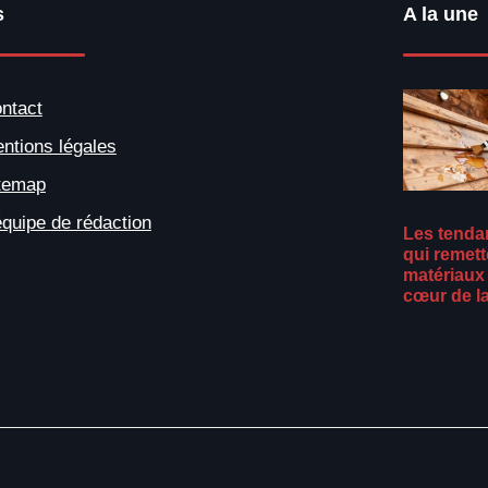
s
A la une
ntact
ntions légales
temap
équipe de rédaction
Les tenda
qui remett
matériaux 
cœur de l