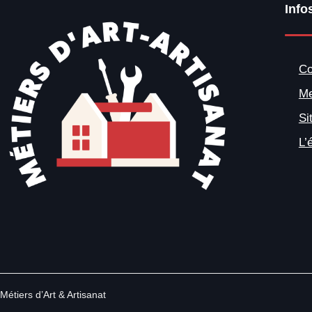
Info
Co
Me
Si
L’
Métiers d’Art & Artisanat