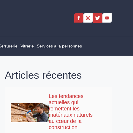
Serrurerie
Vitrerie
Services à la personnes
Articles récentes
Les tendances
actuelles qui
remettent les
matériaux naturels
au cœur de la
construction