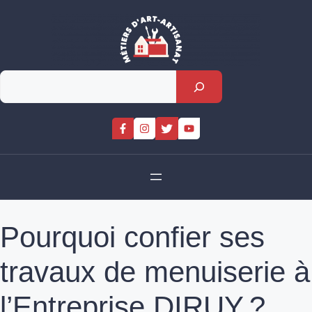
Skip
to
content
Rechercher
Pourquoi confier ses
travaux de menuiserie à
l’Entreprise DIRUY ?