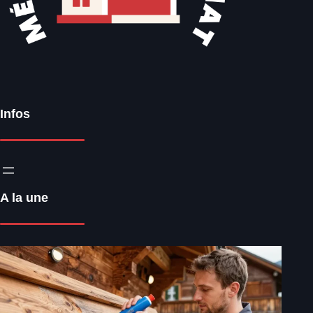
Infos
A la une