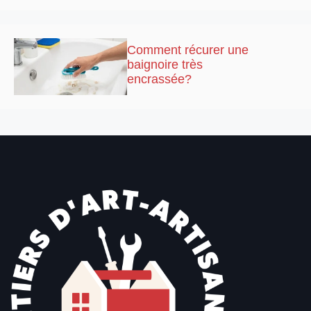
Comment récurer une
baignoire très
encrassée?