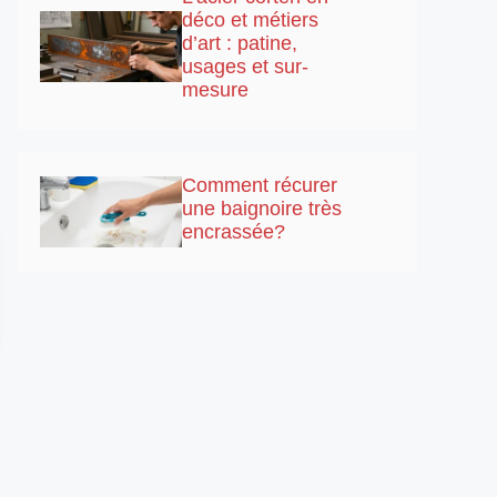
déco et métiers
d’art : patine,
usages et sur-
mesure
Comment récurer
une baignoire très
encrassée?