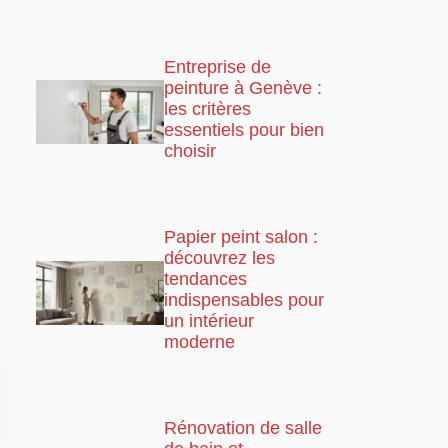
Entreprise de
peinture à Genève :
les critères
essentiels pour bien
choisir
Papier peint salon :
découvrez les
tendances
indispensables pour
un intérieur
moderne
Rénovation de salle