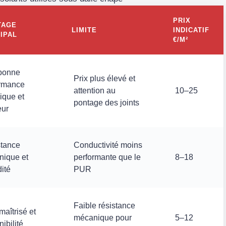
PRIX
TAGE
LIMITE
INDICATIF
IPAL
€/M²
bonne
Prix plus élevé et
ormance
attention au
10–25
ique et
pontage des joints
eur
tance
Conductivité moins
ique et
performante que le
8–18
ité
PUR
Faible résistance
maîtrisé et
mécanique pour
5–12
ibilité