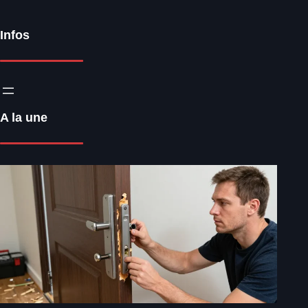
Infos
A la une