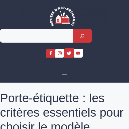
Skip
to
content
Rechercher
Porte-étiquette : les
critères essentiels pour
choisir le modèle