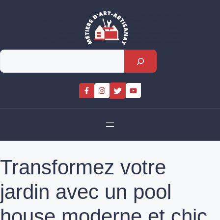
Skip
to
content
Rechercher
Transformez votre
jardin avec un pool
house moderne et chic