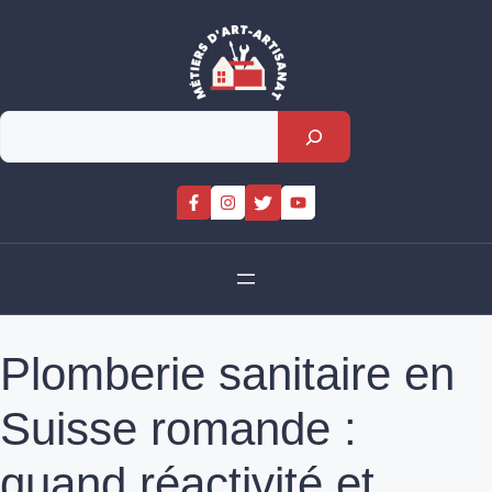
Skip
to
content
Rechercher
Plomberie sanitaire en
Suisse romande :
quand réactivité et