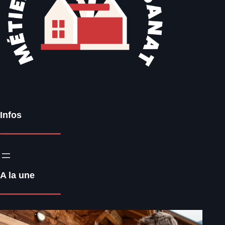
Infos
A la une