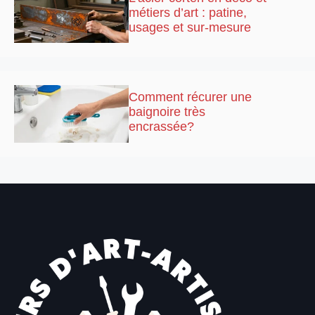
métiers d’art : patine,
usages et sur-mesure
Comment récurer une
baignoire très
encrassée?