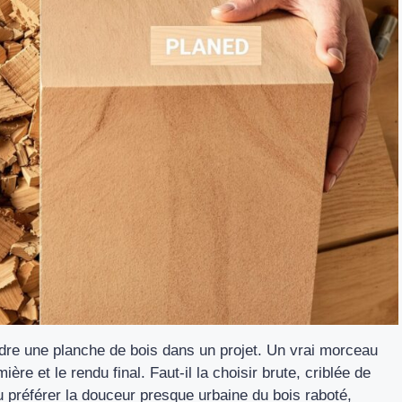
dre une planche de bois dans un projet. Un vrai morceau
mière et le rendu final. Faut-il la choisir brute, criblée de
 préférer la douceur presque urbaine du bois raboté,