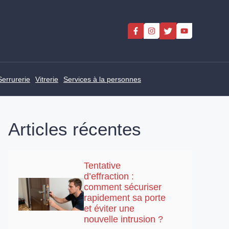
Serrurerie
Vitrerie
Services à la personnes
Articles récentes
Tentative
d’effraction :
comment sécuriser
rapidement sa porte
et éviter une
nouvelle intrusion ?