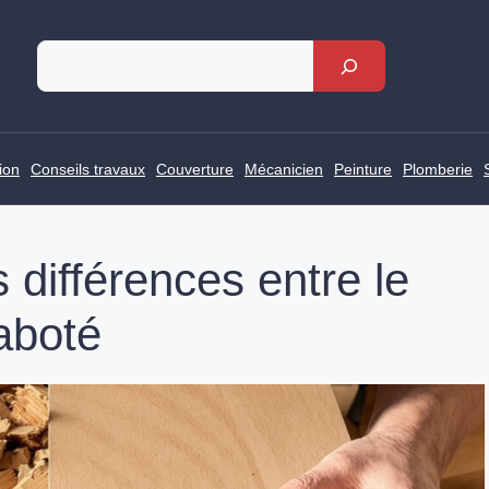
Rechercher
ion
Conseils travaux
Couverture
Mécanicien
Peinture
Plomberie
 différences entre le
raboté