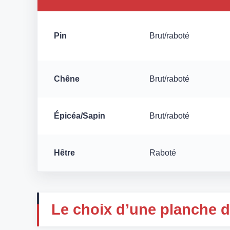
Pin
Brut/raboté
Chêne
Brut/raboté
Épicéa/Sapin
Brut/raboté
Hêtre
Raboté
Le choix d’une planche d