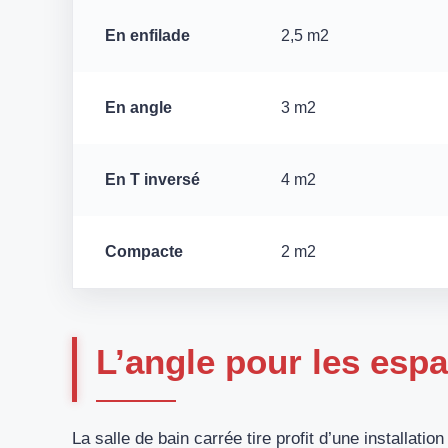
En enfilade
2,5 m2
En angle
3 m2
En T inversé
4 m2
Compacte
2 m2
L’angle pour les esp
La salle de bain carrée tire profit d’une installati