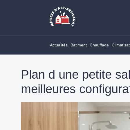
Skip
to
content
Actualités
Batiment
Chauffage
Climatisat
Plan d une petite sal
meilleures configura