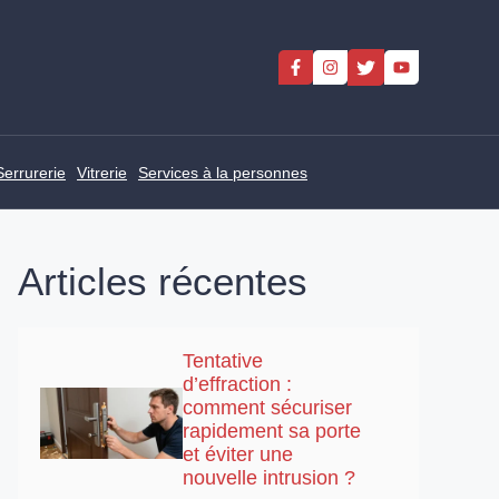
Serrurerie
Vitrerie
Services à la personnes
Articles récentes
Tentative
d’effraction :
comment sécuriser
rapidement sa porte
et éviter une
nouvelle intrusion ?