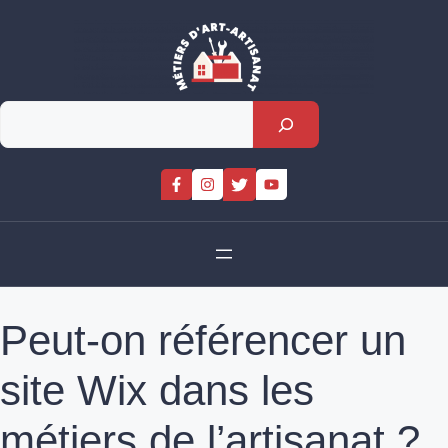
Skip
to
content
Rechercher
Peut-on référencer un
site Wix dans les
métiers de l’artisanat ?