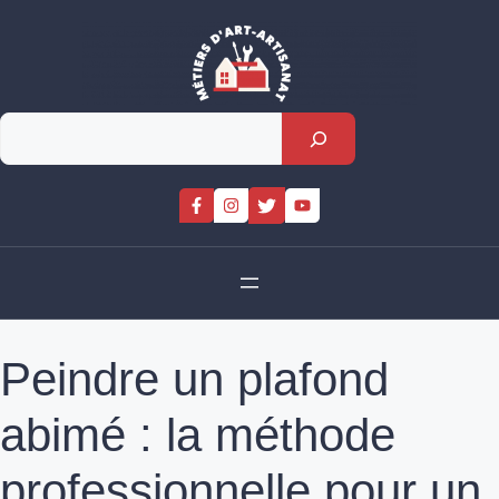
Skip
to
content
Rechercher
Peindre un plafond
abimé : la méthode
professionnelle pour un