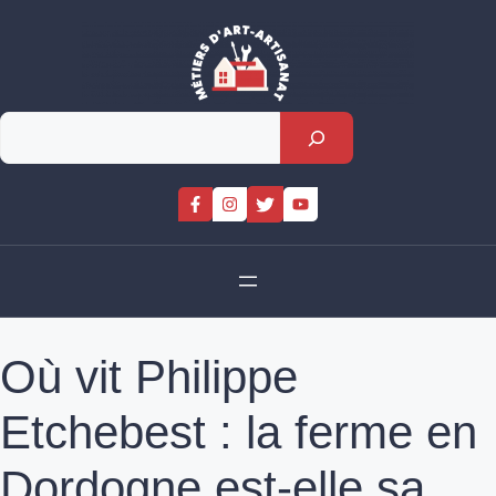
Skip
to
content
Rechercher
Où vit Philippe
Etchebest : la ferme en
Dordogne est-elle sa