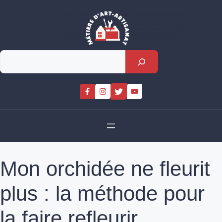
Skip
to
content
Rechercher
Mon orchidée ne fleurit
plus : la méthode pour
la faire refleurir