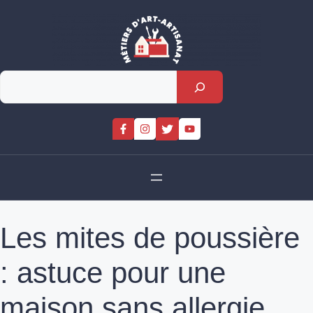
Skip
to
content
Rechercher
Les mites de poussière
: astuce pour une
maison sans allergie