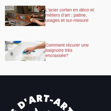
L’acier corten en déco et
métiers d’art : patine,
usages et sur-mesure
Comment récurer une
baignoire très
encrassée?