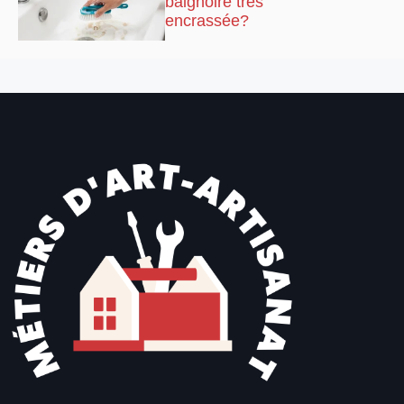
baignoire très
encrassée?