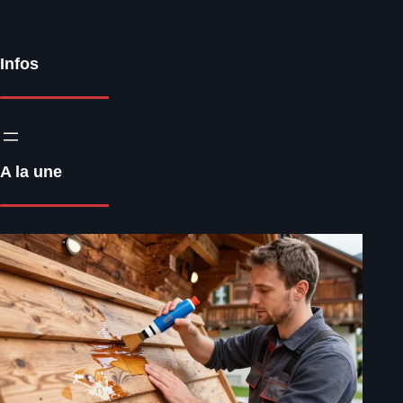
Infos
A la une