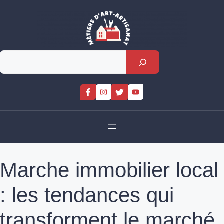
Skip
to
content
Rechercher
Marche immobilier local
: les tendances qui
transforment le marché