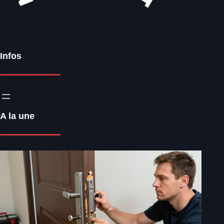
Infos
A la une