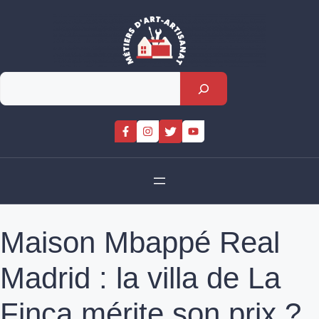
Skip
to
content
Rechercher
Maison Mbappé Real
Madrid : la villa de La
Finca mérite son prix ?