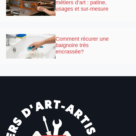
métiers d’art : patine,
usages et sur-mesure
Comment récurer une
baignoire très
encrassée?