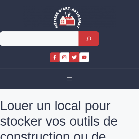
Skip
to
content
Rechercher
Louer un local pour
stocker vos outils de
construction ou de