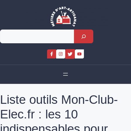
Skip
to
content
Rechercher
Liste outils Mon-Club-
Elec.fr : les 10
indispensables pour