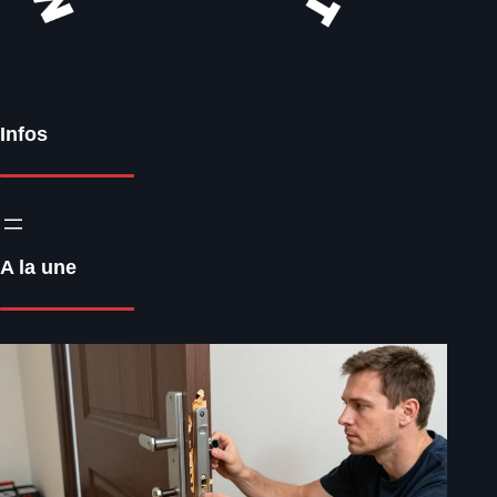
Infos
A la une