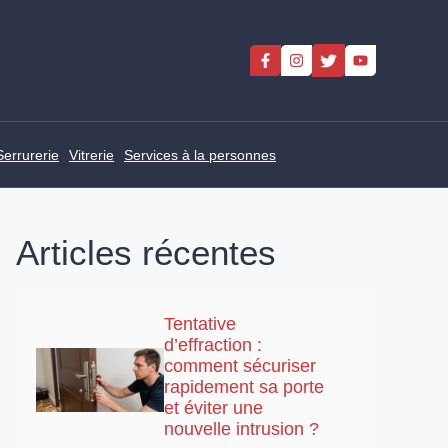
Serrurerie
Vitrerie
Services à la personnes
Articles récentes
Tentative
d’effraction :
comment sécuriser
rapidement sa porte
et éviter une
nouvelle intrusion ?