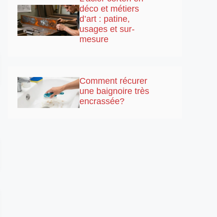
déco et métiers
d’art : patine,
usages et sur-
mesure
Comment récurer
une baignoire très
encrassée?