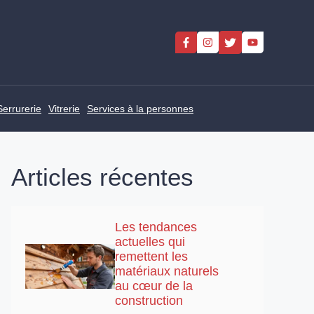
Serrurerie
Vitrerie
Services à la personnes
Articles récentes
Les tendances
actuelles qui
remettent les
matériaux naturels
au cœur de la
construction