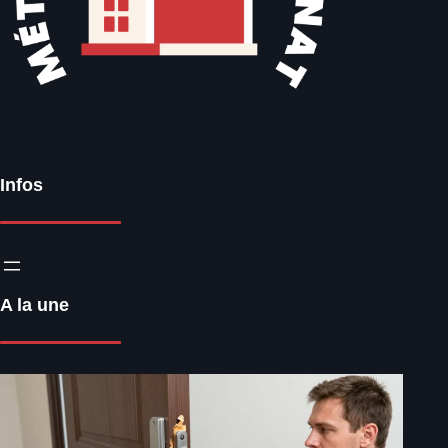
Infos
A la une