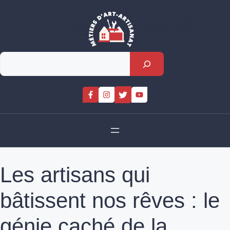
Skip
to
content
Rechercher
Les artisans qui
bâtissent nos rêves : le
génie caché de la