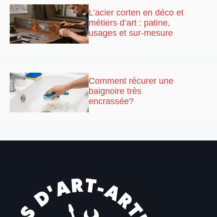
L’acier corten en déco et
métiers d’art : patine,
usages et sur-mesure
Comment récurer une
baignoire très
encrassée?