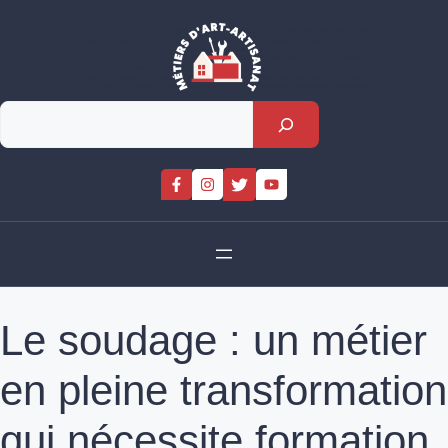
Skip
to
content
Rechercher
Le soudage : un métier
en pleine transformation
qui nécessite formation