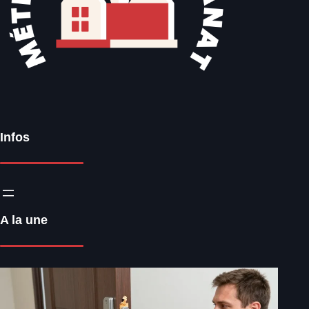
Infos
A la une