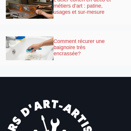
métiers d’art : patine,
usages et sur-mesure
Comment récurer une
baignoire très
encrassée?