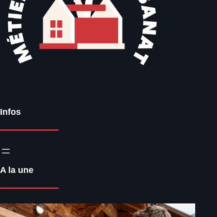
Infos
A la une