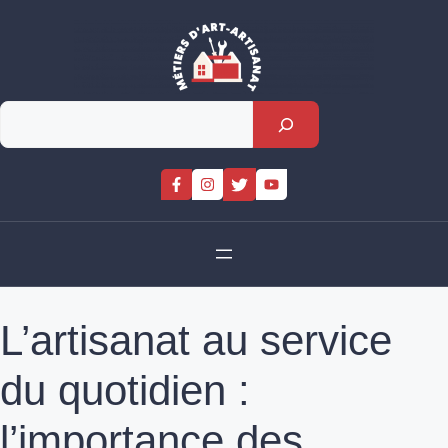
Skip
to
content
Rechercher
L’artisanat au service
du quotidien :
l’importance des