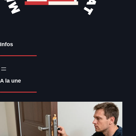
Infos
A la une