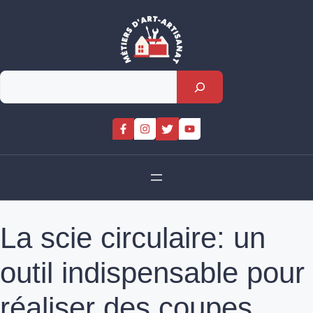
Skip
to
content
Rechercher
La scie circulaire: un
outil indispensable pour
réaliser des coupes