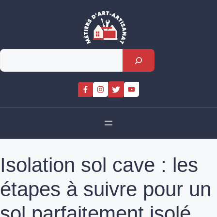
Skip
to
content
Rechercher
Isolation sol cave : les
étapes à suivre pour un
sol parfaitement isolé