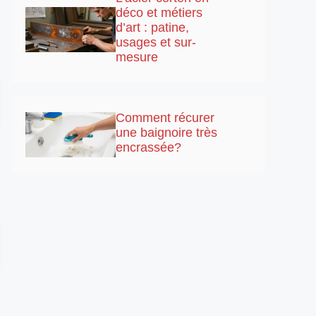
déco et métiers
d’art : patine,
usages et sur-
mesure
Comment récurer
une baignoire très
encrassée?