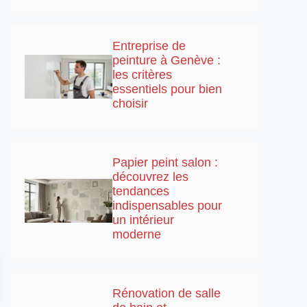
Entreprise de
peinture à Genève :
les critères
essentiels pour bien
choisir
Papier peint salon :
découvrez les
tendances
indispensables pour
un intérieur
moderne
Rénovation de salle