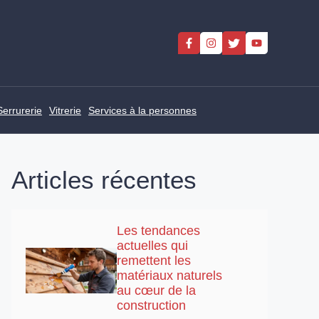
Serrurerie
Vitrerie
Services à la personnes
Articles récentes
Les tendances
actuelles qui
remettent les
matériaux naturels
au cœur de la
construction