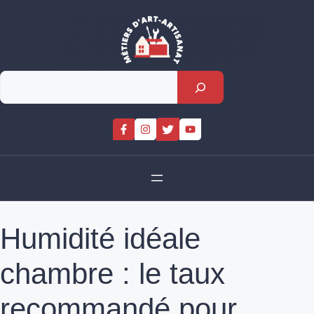
Skip
to
content
Rechercher
Humidité idéale
chambre : le taux
recommandé pour