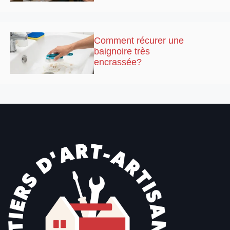
Comment récurer une
baignoire très
encrassée?