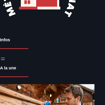
Infos
A la une