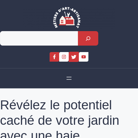
Skip
to
content
Rechercher
Révélez le potentiel
caché de votre jardin
avec une haie