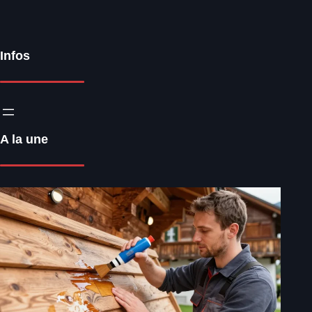
Infos
A la une