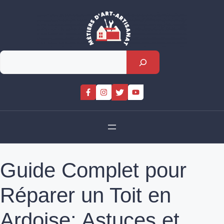
Skip
to
content
Rechercher
Guide Complet pour
Réparer un Toit en
Ardoise: Astuces et