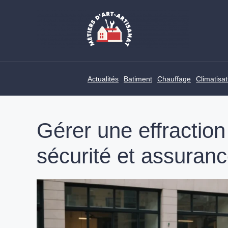
Skip
to
content
Actualités
Batiment
Chauffage
Climatisat
Gérer une effraction
sécurité et assuran