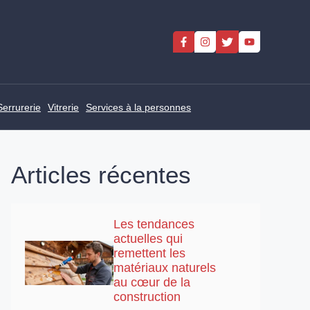
Serrurerie
Vitrerie
Services à la personnes
Articles récentes
Les tendances
actuelles qui
remettent les
matériaux naturels
au cœur de la
construction