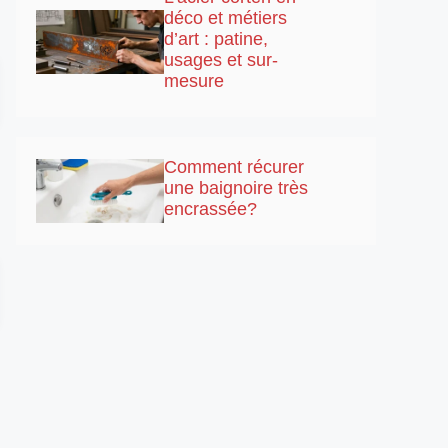
déco et métiers
d’art : patine,
usages et sur-
mesure
Comment récurer
une baignoire très
encrassée?