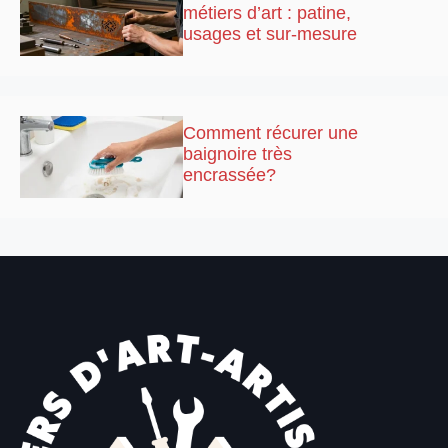
métiers d’art : patine,
usages et sur-mesure
Comment récurer une
baignoire très
encrassée?