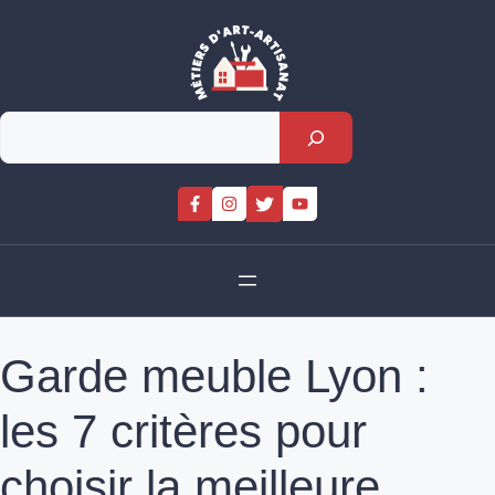
Skip
to
content
Rechercher
Garde meuble Lyon :
les 7 critères pour
choisir la meilleure