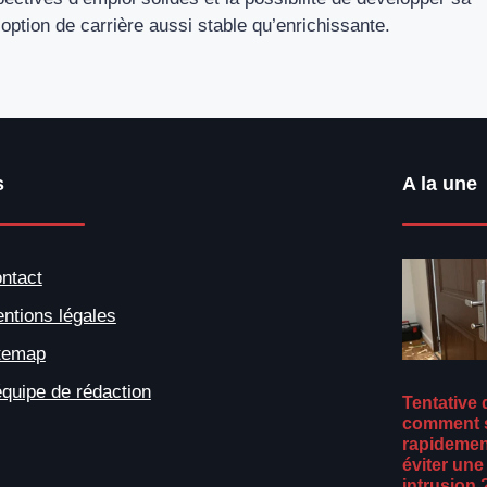
ption de carrière aussi stable qu’enrichissante.
s
A la une
ntact
ntions légales
temap
équipe de rédaction
Tentative d
comment s
rapidement
éviter une
intrusion 