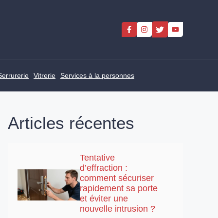
Serrurerie
Vitrerie
Services à la personnes
Articles récentes
Tentative
d’effraction :
comment sécuriser
rapidement sa porte
et éviter une
nouvelle intrusion ?