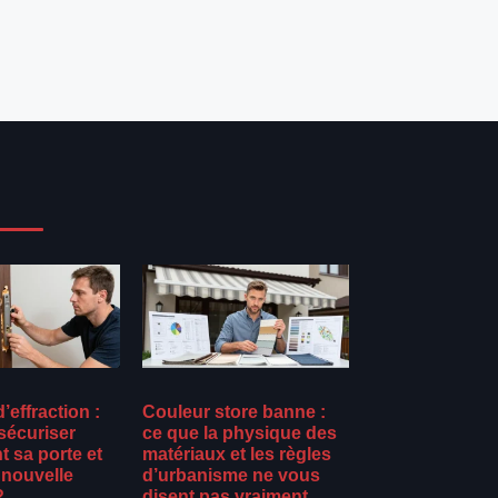
’effraction :
Couleur store banne :
écuriser
ce que la physique des
 sa porte et
matériaux et les règles
 nouvelle
d’urbanisme ne vous
?
disent pas vraiment