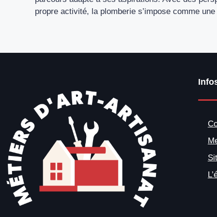
propre activité, la plomberie s’impose comme une o
Info
Co
Me
Si
L’