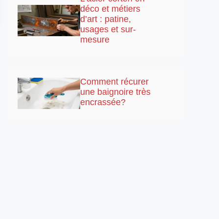
déco et métiers
d’art : patine,
usages et sur-
mesure
Comment récurer
une baignoire très
encrassée?