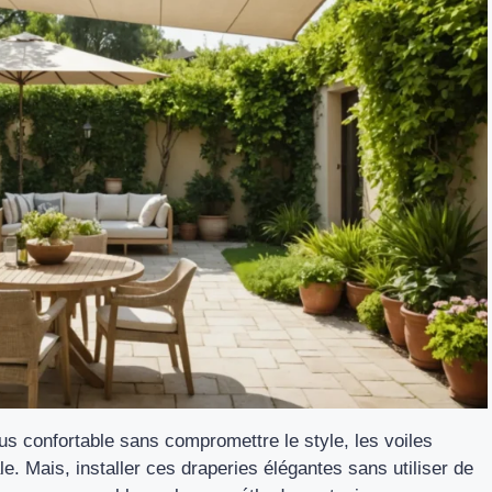
lus confortable sans compromettre le style, les
voiles
. Mais, installer ces draperies élégantes sans utiliser de