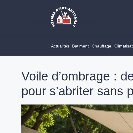
Skip
to
content
Actualités
Batiment
Chauffage
Climatisat
Voile d’ombrage : d
pour s’abriter sans 