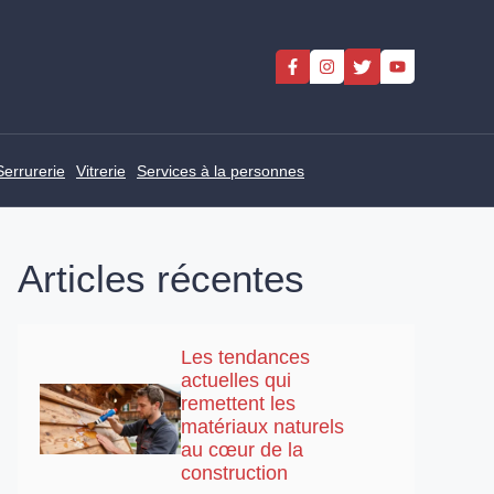
Serrurerie
Vitrerie
Services à la personnes
Articles récentes
Les tendances
actuelles qui
remettent les
matériaux naturels
au cœur de la
construction