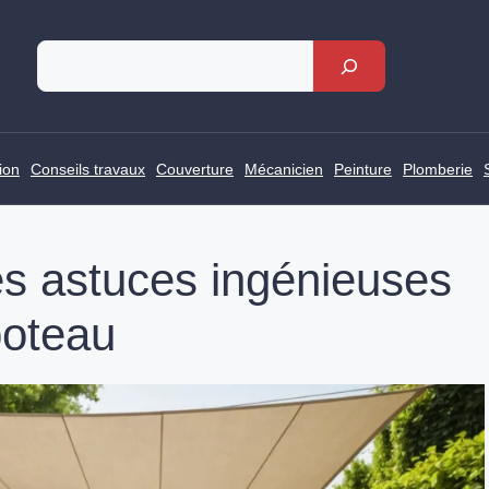
Rechercher
ion
Conseils travaux
Couverture
Mécanicien
Peinture
Plomberie
es astuces ingénieuses
poteau